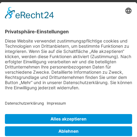
Kunden haben sich ebenfalls angesehen
Service Hotline
Verträge hier kündigen
Shop Service
Informationen
Zahlung & Versand
* Alle Preise inkl. gesetzl. Mehrwertsteuer zzgl.
Versandkosten
© 2026 DOGandSHOP ONLINE - All Rights Reserved. Theme by
ThemeWare®