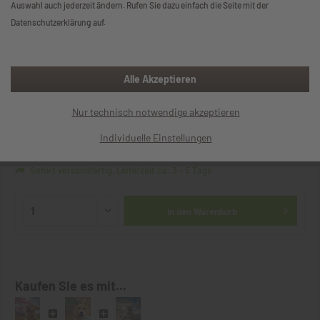
Auswahl auch jederzeit ändern. Rufen Sie dazu einfach die Seite mit der
Datenschutzerklärung auf.
Alle Akzeptieren
DOGandTRAVEL Nr. 42 (Einzelheft)
Nur technisch notwendige akzeptieren
7,90 € *
Individuelle Einstellungen
inkl. MwSt.
zzgl. Versandkosten
Sofort versandfertig, Lieferzeit ca. 3 - 5 Tage
In den
Warenkorb
Kaufen SIe es mit...