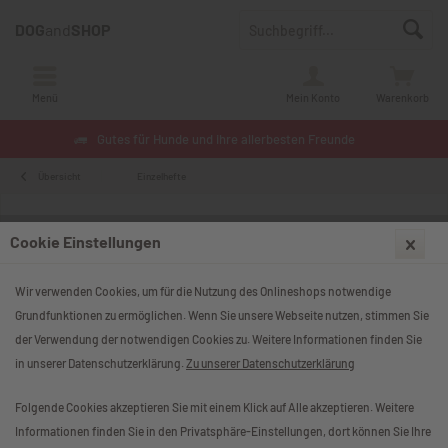
DOG
and
SHOP
Menü
Mein Konto
Warenkorb
Gutes für Hunde und ihre allerbesten Freunde
Übersicht
Einzelhefte
Cookie Einstellungen
Wir verwenden Cookies, um für die Nutzung des Onlineshops notwendige
Grundfunktionen zu ermöglichen. Wenn Sie unsere Webseite nutzen, stimmen Sie
der Verwendung der notwendigen Cookies zu. Weitere Informationen finden Sie
in unserer Datenschutzerklärung.
Zu unserer Datenschutzerklärung
Folgende Cookies akzeptieren Sie mit einem Klick auf Alle akzeptieren. Weitere
Informationen finden Sie in den Privatsphäre-Einstellungen, dort können Sie Ihre