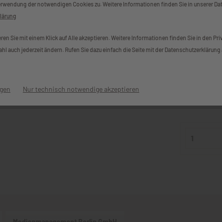
erwendung der notwendigen Cookies zu. Weitere Informationen finden Sie in unserer Da
B
klärung
en Sie mit einem Klick auf Alle akzeptieren. Weitere Informationen finden Sie in den Pr
Gutscheinwe
hl auch jederzeit ändern. Rufen Sie dazu einfach die Seite mit der Datenschutzerklärung 
25 Euro
ngen
Nur technisch notwendige akzeptieren
200 Euro
Medienmanagement Berlin GmbH