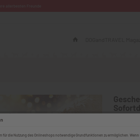
hre allerbesten Freunde
DOGandTRAVEL Magaz
Gesche
Sofort
ab 25,
en
inkl. MwSt.
zzgl
m für die Nutzung des Onlineshops notwendige Grundfunktionen zu ermöglichen. Wenn 