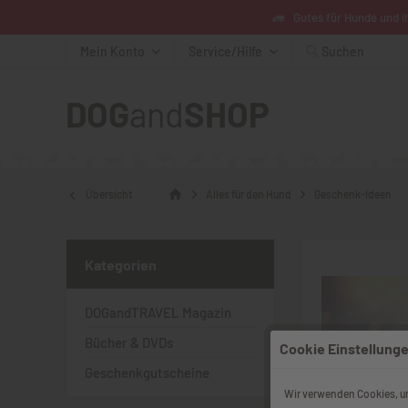
Gutes für Hunde und i
Mein Konto
Service/Hilfe
Suchen
DOG
and
SHOP
Übersicht
Alles für den Hund
Geschenk-Ideen
Kategorien
DOGandTRAVEL Magazin
Bücher & DVDs
Cookie Einstellung
Geschenkgutscheine
Wir verwenden Cookies, u