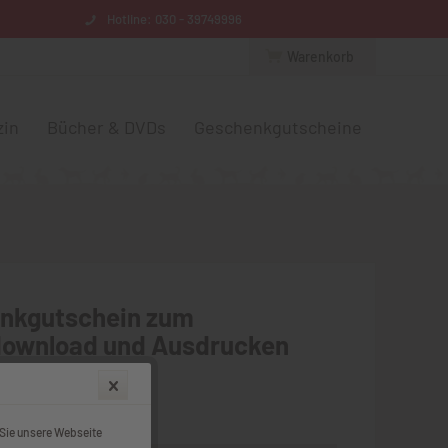
Hotline: 030 - 39749996
Warenkorb
in
Bücher & DVDs
Geschenkgutscheine
nkgutschein zum
download und Ausdrucken
00 € *
. Versandkosten
Sie unsere Webseite